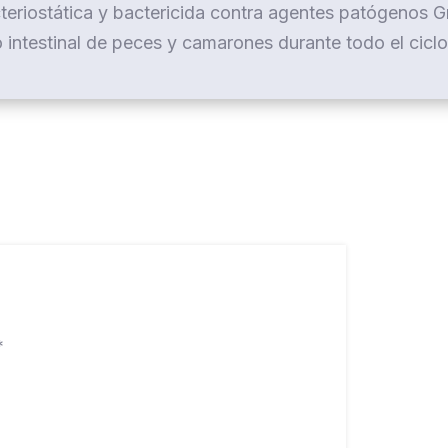
teriostática y bactericida contra agentes patógenos 
o intestinal de peces y camarones durante todo el ciclo
*