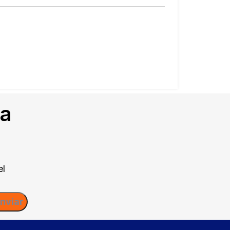
ca
el
nviar