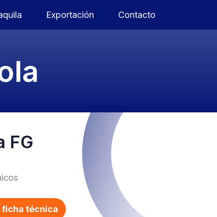
quila
Exportación
Contacto
ola
a FG
icos
ficha técnica