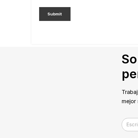
So
pe
Trabaj
mejor 
E
m
a
i