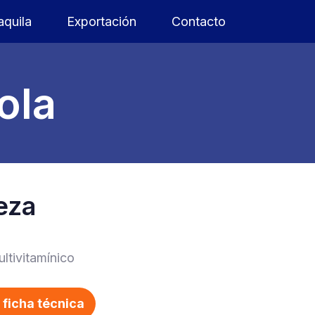
quila
Exportación
Contacto
ola
eza
ltivitamínico
ficha técnica