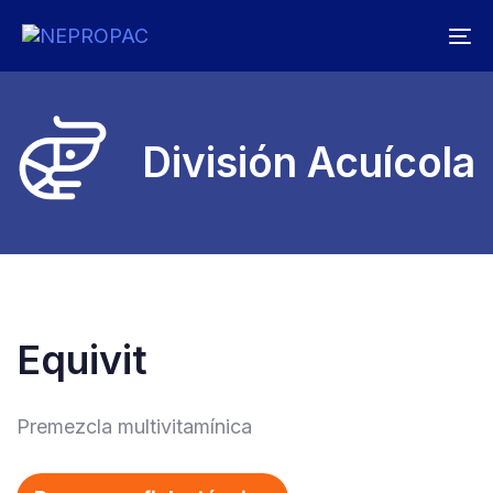
Skip
Skip
To
links
to
na
primary
navigation
Skip
División Acuícola
to
content
Equivit
Premezcla multivitamínica