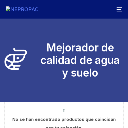
Skip
Skip
To
links
to
na
primary
navigation
Skip
Mejorador de
to
content
calidad de agua
y suelo
No se han encontrado productos que coincidan
con tu selección.