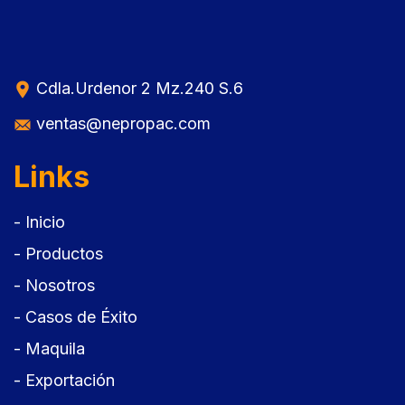
Skip
Skip
links
to
primary
Cdla.Urdenor 2 Mz.240 S.6
navigation
Skip
ventas@nepropac.com
to
Links
content
- Inicio
- Productos
- Nosotros
- Casos de Éxito
- Maquila
- Exportación